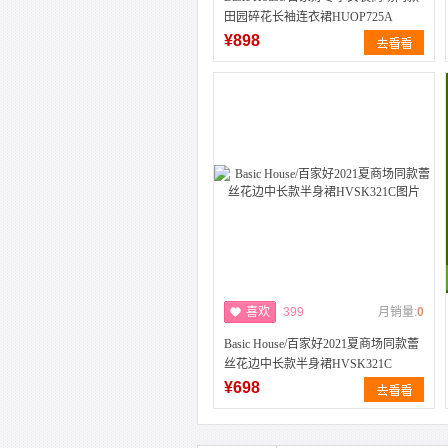
田园碎花长袖连衣裙HUOP725A
¥898
喜欢
399
月销量:
0
Basic House/百家好2021夏商场同款蕾
丝花边中长款半身裙HVSK321C
¥698