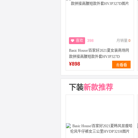
喜欢
398
月销量:
0
Basic House/百家好2021夏女装商场同
款拼接高腰短款外套HVJP327D
¥898
下装
新款推荐