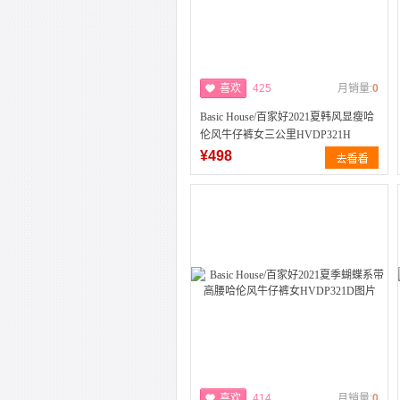
喜欢
425
月销量:
0
Basic House/百家好2021夏韩风显瘦哈
伦风牛仔裤女三公里HVDP321H
¥498
喜欢
414
月销量:
0