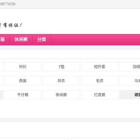
8774350
下装
休闲裤
分类
衬衫
T恤
短外套
羽绒
西装
风衣
毛衣
马
牛仔裤
休闲裤
打底裤
裙