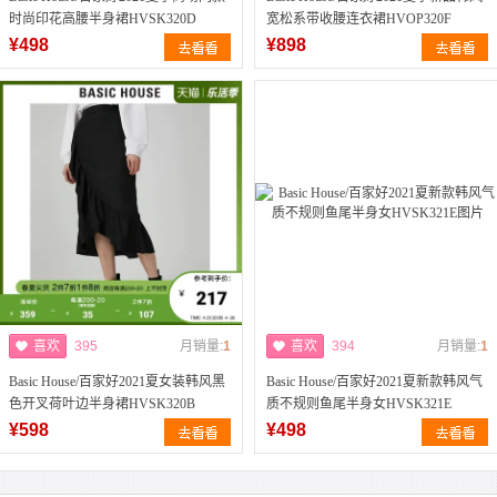
时尚印花高腰半身裙HVSK320D
宽松系带收腰连衣裙HVOP320F
¥498
¥898
喜欢
395
月销量:
1
喜欢
394
月销量:
1
Basic House/百家好2021夏女装韩风黑
Basic House/百家好2021夏新款韩风气
色开叉荷叶边半身裙HVSK320B
质不规则鱼尾半身女HVSK321E
¥598
¥498