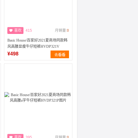
喜欢
415
月销量:
0
Basic House/百家好2021夏商场同款韩
风高腰显瘦牛仔短裤HVDP321V
¥498
喜欢
395
月销量:
0