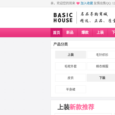
亲，欢迎您的到来
加入收藏
友情出售QQ: 129
新品
爆款
上装
首页
产品分类
上装
毛针织衫
毛呢外套
棉衣棉服
皮衣
下装
半身裙
上装
新款推荐