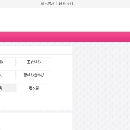
资讯信息
｜
联系我们
服
卫衣绒衫
夹
蕾丝衫雪纺衫
装
连衣裙