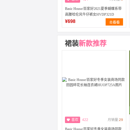
Basic House/百家好2021夏季蝴蝶系带
高腰哈伦风牛仔裤女HVDP321D
¥698
裙装
新款推荐
喜欢
422
月销量:
29
Basic House/百家好冬季女装商场同款